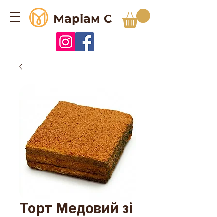
Маріам С
Торт Медовий зі