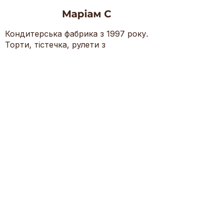
Маріам С
Кондитерська фабрика з 1997 року.
Торти, тістечка, рулети з
натуральних інгредієнтів.
Контакти
(+38) 044-400-06-02
(+38) 068-700-21-00
(+38) 050-447-03-31
mariamks@ukr.net
Київ, б-р П. Вірського 55-Є
неділя — четвер, 09:00 — 18:00