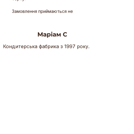
Замовлення приймаються не
пізніше, як за три робочі дні. З
попередньою передоплатою
50% від вартості торту.
Маріам С
Ви можете самі обирати начинку
для торту!
Кондитерська фабрика з 1997 року.
Торти, тістечка, рулети з
натуральних інгредієнтів.
Контакти
(+38) 044-400-06-02
(+38) 068-700-21-00
(+38) 050-447-03-31
mariamks@ukr.net
Київ, б-р П. Вірського 55-Є