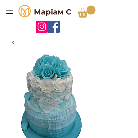
Маріам С