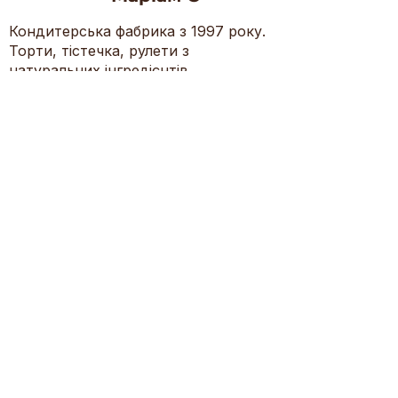
Кондитерська фабрика з 1997 року.
Торти, тістечка, рулети з
натуральних інгредієнтів.
Контакти
(+38) 044-400-06-02
(+38) 068-700-21-00
(+38) 050-447-03-31
mariamks@ukr.net
Київ, б-р П. Вірського 55-Є
неділя — четвер, 09:00 — 18:00
Положення про захист персональних
даних