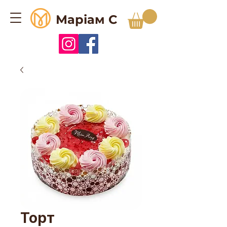
Маріам С
Торт