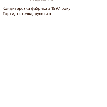
Кондитерська фабрика з 1997 року.
Торти, тістечка, рулети з
натуральних інгредієнтів.
Контакти
(+38) 044-400-06-02
(+38) 068-700-21-00
(+38) 050-447-03-31
mariamks@ukr.net
Київ, б-р П. Вірського 55-Є
неділя — четвер, 09:00 — 18:00
Provisions on personal data protection