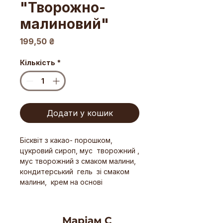
"Творожно-
малиновий"
Ціна
199,50 ₴
Кількість
*
Додати у кошик
Бісквіт з какао- порошком,
цукровий сироп, мус творожний ,
мус творожний з смаком малини,
кондитерський гель зі смаком
малини, крем на основі
замінника рослинних вершків.
(Вага 0,5 кг.)
Маріам С