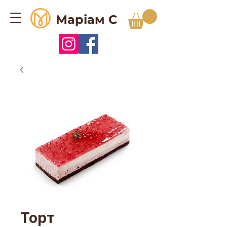
Маріам С
Торт