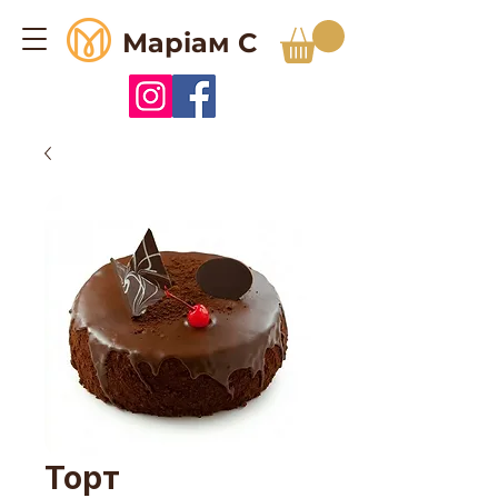
Маріам С
Торт