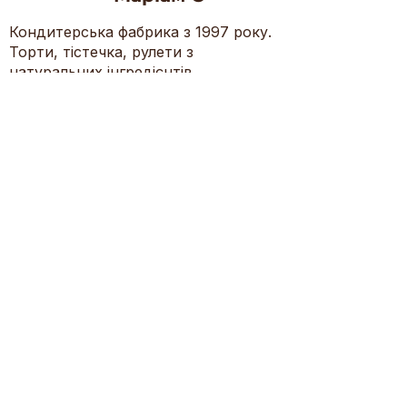
Кондитерська фабрика з 1997 року.
Торти, тістечка, рулети з
натуральних інгредієнтів.
Контакти
(+38) 044-400-06-02
(+38) 068-700-21-00
(+38) 050-447-03-31
mariamks@ukr.net
Київ, б-р П. Вірського 55-Є
неділя — четвер, 09:00 — 18:00
Положення про захист персональних
даних