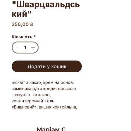
"Шварцвальдсь
кий"
Ціна
356,00 ₴
Кількість
*
Додати у кошик
Бісквіт з какао, крем на основі
замінника р/в з кондитерською
глазур'ю та какао,
кондитерський гель
«Вишневий», вишня коктейльна,
трюфельна крихта.
(Вага 1,0кг.)
Маріам С