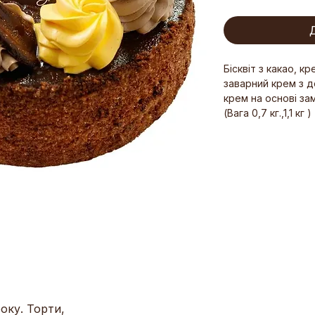
Бісквіт з какао, к
заварний крем з д
крем на основі зам
(Вага 0,7 кг.,1,1 кг )
оку. Торти,