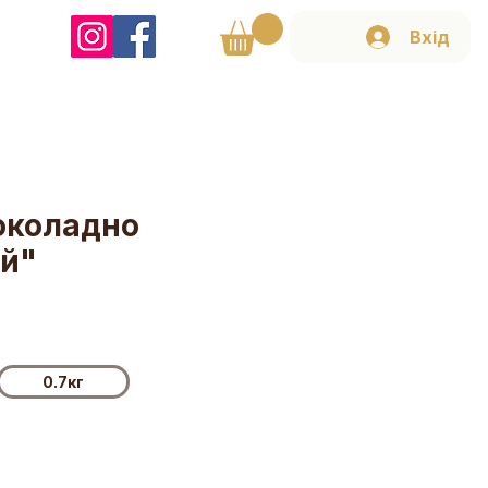
Вхід
околадно
й"
0.7кг